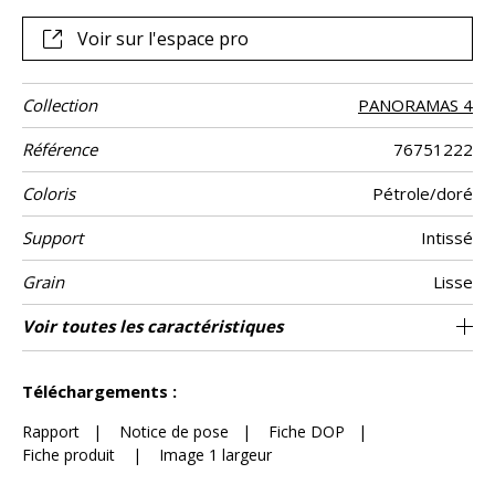
Voir sur l'espace pro
Collection
PANORAMAS 4
Référence
76751222
Coloris
Pétrole/doré
Support
Intissé
Grain
Lisse
Largeur d'un
Hauteur
Largeur Totale
Raccord
Nombre de lés
Poids g/m²
Entretien
Pose colle
Dépose
Norme COV
ASTME84
Norme
Pays d'origine
Voir toutes les caractéristiques
300 cm / 118 inches
70 cm / 28 inches
Encollage du mur
Arrachage à sec
Raccord droit
Lessivable
Pays-bas
B s1 d0
420 cm
Class A
150
A+
6
Lé
euroclass
Voir moins de caractéristiques
Téléchargements :
Rapport
|
Notice de pose
|
Fiche DOP
|
Fiche produit
|
Image 1 largeur