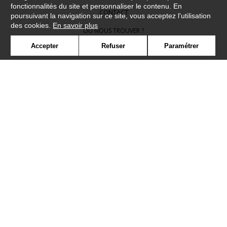
fonctionnalités du site et personnaliser le contenu. En
CONTACT
poursuivant la navigation sur ce site, vous acceptez l'utilisation
des cookies.
En savoir plus
OÙ NOUS TROUVER ?
Accepter
Refuser
Paramétrer
CONTRACT
GLOSSAIRE
SYMBOLE
PRESSE
COOKIES
REJOIGNEZ-NOUS !
©Camengo2019
Confidentialité
Mentions légales