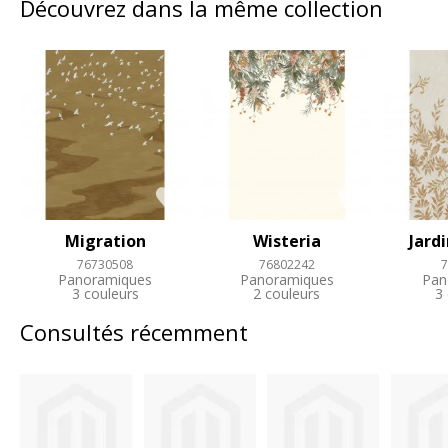
Découvrez dans la même collection
Migration
Wisteria
Jard
76730508
76802242
7
Panoramiques
Panoramiques
Pan
3 couleurs
2 couleurs
3
Consultés récemment