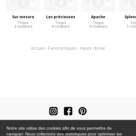
Sur mesure
Les précieuses
Apache
Splen
Tissus
Tissus
Tissus
Tis
3 couleurs
4 couleurs
4 couleurs
5 cou
Accueil
›
Panoramiques
›
Heure doree
Notre site utilise des cookies afin de vous permettre de
NEWSLETTER
naviguer. Nous collectons des statistiques pour optimiser les