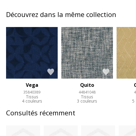
Découvrez dans la même collection
Vega
Quito
35840389
44841048
4
Tissus
Tissus
4 couleurs
3 couleurs
5
Consultés récemment