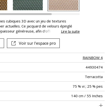
mes cubiques 3D avec un jeu de textures
er actuelles. Ce jacquard de velours épinglé
paisseur généreuse, afin d'offrir aux sièges une
Lire la suite
 Plus doux, plus confortables, plus subtils, ils
ue remarquable.
Voir sur l'espace pro
RAINBOW 4
44930474
Terracotta
75 % vi ; 25 % pes
140 cm / 55 Inches
 classique : 20.000 à 40.000 cycles (Martindale) et/ou 15,000 à
7 cm / 3 Inches
3 cm / 1 Inches
Raccord droit
aw - 0.15
Belgique
De large
30000
586