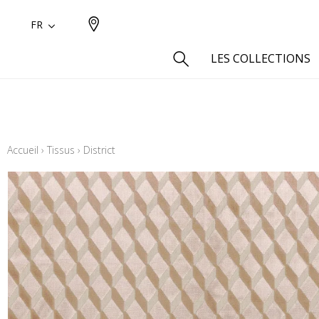
FR
LES COLLECTIONS
Type
Aspect
Accueil
›
Tissus
›
District
Aspect 
Aspect 
Aspect
Coton
Inspira
Laine
Lin
Polyes