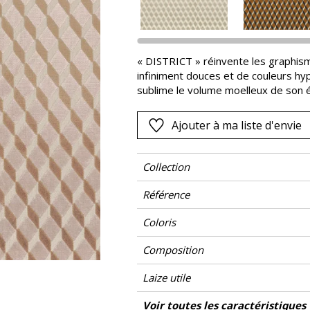
Rose
as
Rouge
s
Vert
« DISTRICT » réinvente les graphis
infiniment douces et de couleurs hyp
Violet
sublime le volume moelleux de son é
allure dynamique et vraiment moderne.
affichent une personnalité esthétiq
Ajouter à ma liste d'envie
Collection
Référence
Coloris
Composition
Laize utile
Raccord
Test Martindale
Usage martindale
Sens
Poids g/m²
Performance Accoustique
Entretien
Pays d'origine
Rapport Horizontal
Rapport Vertical
Caractéristiques Outdoor
Voir toutes les caractéristiques
Siège à usage
Usage