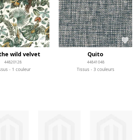
the wild velvet
Quito
44820128
44841048
ssus
1 couleur
Tissus
3 couleurs