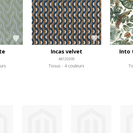
te
Incas velvet
Into 
48720395
urs
Tissus
4 couleurs
Ti