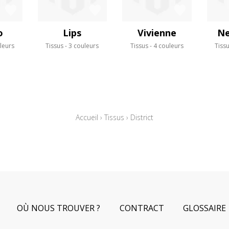
o
Lips
Vivienne
Ne
leurs
Tissus
3 couleurs
Tissus
4 couleurs
Tiss
Accueil
›
Tissus
›
District
OÙ NOUS TROUVER ?
CONTRACT
GLOSSAIRE