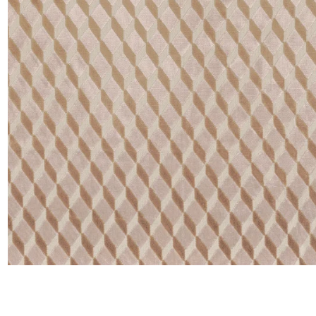
Satin
Taffet
Velour