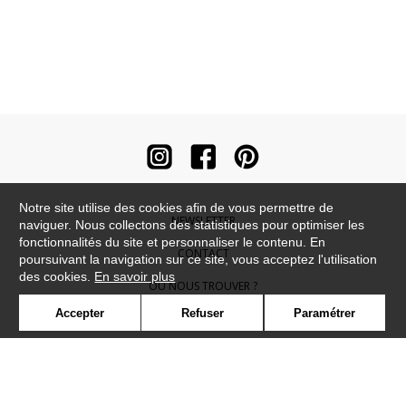
Notre site utilise des cookies afin de vous permettre de
NEWSLETTER
naviguer. Nous collectons des statistiques pour optimiser les
fonctionnalités du site et personnaliser le contenu. En
CONTACT
poursuivant la navigation sur ce site, vous acceptez l'utilisation
des cookies.
En savoir plus
OÙ NOUS TROUVER ?
Accepter
Refuser
Paramétrer
CONTRACT
GLOSSAIRE
SYMBOLE