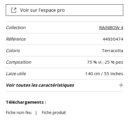
personnalité esthétique remarquable.
Voir sur l'espace pro
Collection
RAINBOW 4
Référence
44930474
Coloris
Terracotta
Composition
75 % vi ; 25 % pes
Laize utile
140 cm / 55 Inches
Raccord
Test
Usage
Sens
Poids g/m²
Performance
Entretien
Pays d'origine
Rapport
Rapport
Caractéristiques
Voir toutes les caractéristiques
Siège à usage classique : 20.000 à 40.000
7 cm / 3 Inches
3 cm / 1 Inches
Raccord droit
aw - 0.15
Belgique
De large
30000
586
Usage
Martindale
martindale
Accoustique
Horizontal
Vertical
Outdoor
cycles (Martindale) et/ou 15,000 à 30,000
Voir moins de caractéristiques
doubles rubs (Wyzenbeek)
Téléchargements :
Fiche non-feu
|
Fiche produit