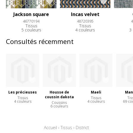
Jackson square
Incas velvet
46770194
48720395
4
Tissus
Tissus
5 couleurs
4 couleurs
3
Consultés récemment
Les précieuses
Housse de
Maeli
Man
coussin dakota
Tissus
Tissus
Tis
4 couleurs
4 couleurs
69 co
Coussins
6 couleurs
Accueil
›
Tissus
›
District